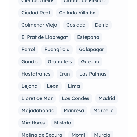
Ciempozuelos
Ciudad de México
Ciudad Real
Collado Villalba
Colmenar Viejo
Coslada
Denia
El Prat de Llobregat
Estepona
Ferrol
Fuengirola
Galapagar
Gandia
Granollers
Guecho
Hostafrancs
Irún
Las Palmas
Lejona
León
Lima
Lloret de Mar
Los Condes
Madrid
Majadahonda
Manresa
Marbella
Miraflores
Mislata
Molina de Segura
Motril
Murcia