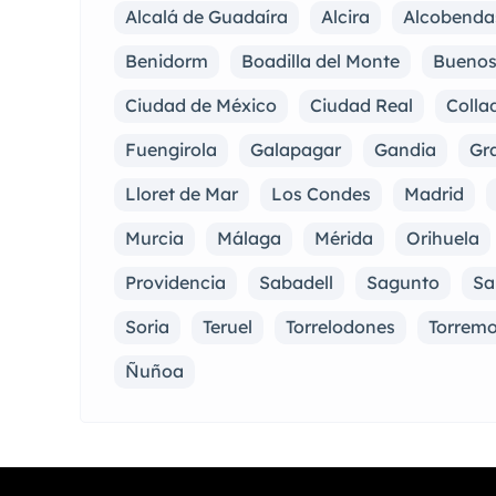
Alcalá de Guadaíra
Alcira
Alcobenda
Benidorm
Boadilla del Monte
Buenos
Ciudad de México
Ciudad Real
Collad
Fuengirola
Galapagar
Gandia
Gra
Lloret de Mar
Los Condes
Madrid
Murcia
Málaga
Mérida
Orihuela
Providencia
Sabadell
Sagunto
Sa
Soria
Teruel
Torrelodones
Torremo
Ñuñoa