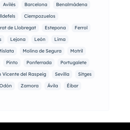
Avilés
Barcelona
Benalmádena
lldefels
Ciempozuelos
Prat de Llobregat
Estepona
Ferrol
s
Lejona
León
Lima
islata
Molina de Segura
Motril
Pinto
Ponferrada
Portugalete
 Vicente del Raspeig
Sevilla
Sitges
e Odón
Zamora
Ávila
Éibar