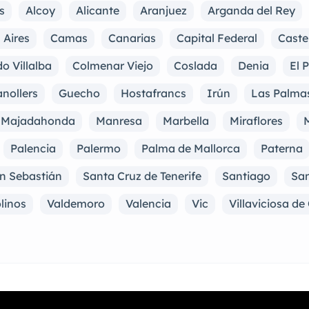
s
Alcoy
Alicante
Aranjuez
Arganda del Rey
 Aires
Camas
Canarias
Capital Federal
Caste
o Villalba
Colmenar Viejo
Coslada
Denia
El 
nollers
Guecho
Hostafrancs
Irún
Las Palma
Majadahonda
Manresa
Marbella
Miraflores
M
Palencia
Palermo
Palma de Mallorca
Paterna
n Sebastián
Santa Cruz de Tenerife
Santiago
San
linos
Valdemoro
Valencia
Vic
Villaviciosa d