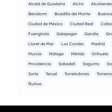
Alcalá de Guadaíra
Alcira
Alcobenda
Benidorm
Boadilla del Monte
Buenos
Ciudad de México
Ciudad Real
Collad
Fuengirola
Galapagar
Gandia
Gra
Lloret de Mar
Los Condes
Madrid
Murcia
Málaga
Mérida
Orihuela
Providencia
Sabadell
Sagunto
Sa
Soria
Teruel
Torrelodones
Torremo
Ñuñoa