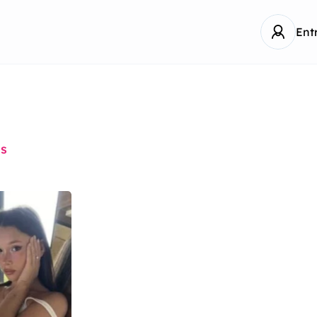
Ent
és