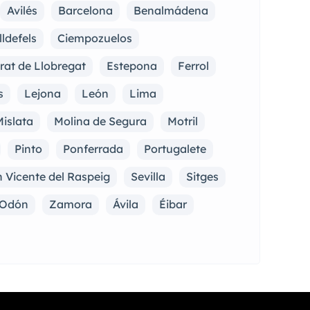
Avilés
Barcelona
Benalmádena
lldefels
Ciempozuelos
Prat de Llobregat
Estepona
Ferrol
s
Lejona
León
Lima
islata
Molina de Segura
Motril
Pinto
Ponferrada
Portugalete
 Vicente del Raspeig
Sevilla
Sitges
e Odón
Zamora
Ávila
Éibar