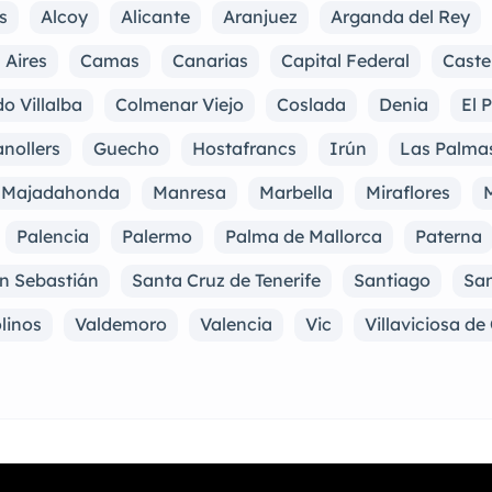
s
Alcoy
Alicante
Aranjuez
Arganda del Rey
 Aires
Camas
Canarias
Capital Federal
Caste
o Villalba
Colmenar Viejo
Coslada
Denia
El 
nollers
Guecho
Hostafrancs
Irún
Las Palma
Majadahonda
Manresa
Marbella
Miraflores
M
Palencia
Palermo
Palma de Mallorca
Paterna
n Sebastián
Santa Cruz de Tenerife
Santiago
San
linos
Valdemoro
Valencia
Vic
Villaviciosa d