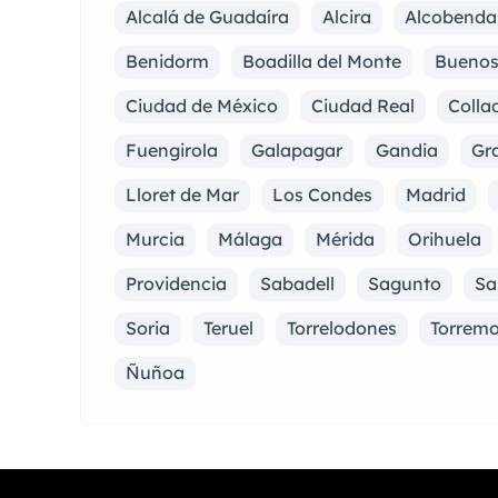
Alcalá de Guadaíra
Alcira
Alcobenda
Benidorm
Boadilla del Monte
Buenos
Ciudad de México
Ciudad Real
Collad
Fuengirola
Galapagar
Gandia
Gra
Lloret de Mar
Los Condes
Madrid
Murcia
Málaga
Mérida
Orihuela
Providencia
Sabadell
Sagunto
Sa
Soria
Teruel
Torrelodones
Torremo
Ñuñoa