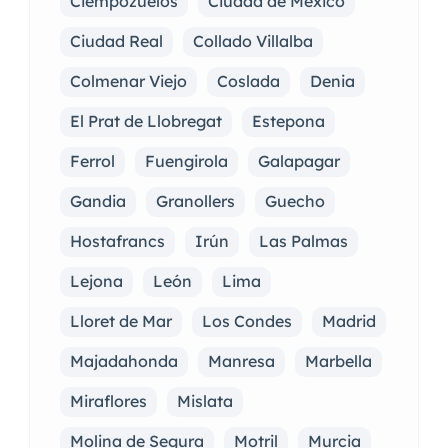
Ciempozuelos
Ciudad de México
Ciudad Real
Collado Villalba
Colmenar Viejo
Coslada
Denia
El Prat de Llobregat
Estepona
Ferrol
Fuengirola
Galapagar
Gandia
Granollers
Guecho
Hostafrancs
Irún
Las Palmas
Lejona
León
Lima
Lloret de Mar
Los Condes
Madrid
Majadahonda
Manresa
Marbella
Miraflores
Mislata
Molina de Segura
Motril
Murcia