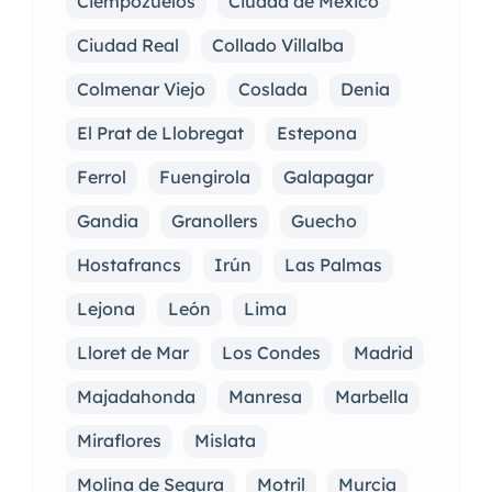
Ciempozuelos
Ciudad de México
Ciudad Real
Collado Villalba
Colmenar Viejo
Coslada
Denia
El Prat de Llobregat
Estepona
Ferrol
Fuengirola
Galapagar
Gandia
Granollers
Guecho
Hostafrancs
Irún
Las Palmas
Lejona
León
Lima
Lloret de Mar
Los Condes
Madrid
Majadahonda
Manresa
Marbella
Miraflores
Mislata
Molina de Segura
Motril
Murcia