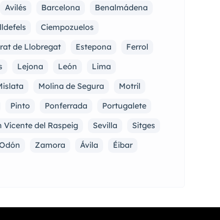
Avilés
Barcelona
Benalmádena
lldefels
Ciempozuelos
Prat de Llobregat
Estepona
Ferrol
s
Lejona
León
Lima
islata
Molina de Segura
Motril
Pinto
Ponferrada
Portugalete
 Vicente del Raspeig
Sevilla
Sitges
e Odón
Zamora
Ávila
Éibar