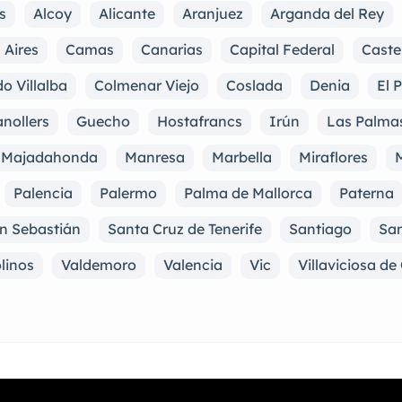
s
Alcoy
Alicante
Aranjuez
Arganda del Rey
 Aires
Camas
Canarias
Capital Federal
Caste
o Villalba
Colmenar Viejo
Coslada
Denia
El 
nollers
Guecho
Hostafrancs
Irún
Las Palma
Majadahonda
Manresa
Marbella
Miraflores
M
Palencia
Palermo
Palma de Mallorca
Paterna
n Sebastián
Santa Cruz de Tenerife
Santiago
San
linos
Valdemoro
Valencia
Vic
Villaviciosa d