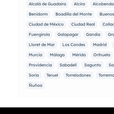
Alcalá de Guadaíra
Alcira
Alcobenda
Benidorm
Boadilla del Monte
Buenos
Ciudad de México
Ciudad Real
Collad
Fuengirola
Galapagar
Gandia
Gra
Lloret de Mar
Los Condes
Madrid
Murcia
Málaga
Mérida
Orihuela
Providencia
Sabadell
Sagunto
Sa
Soria
Teruel
Torrelodones
Torremo
Ñuñoa