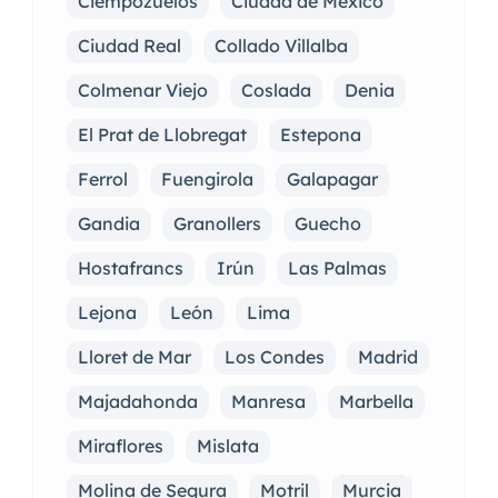
Ciempozuelos
Ciudad de México
Ciudad Real
Collado Villalba
Colmenar Viejo
Coslada
Denia
El Prat de Llobregat
Estepona
Ferrol
Fuengirola
Galapagar
Gandia
Granollers
Guecho
Hostafrancs
Irún
Las Palmas
Lejona
León
Lima
Lloret de Mar
Los Condes
Madrid
Majadahonda
Manresa
Marbella
Miraflores
Mislata
Molina de Segura
Motril
Murcia