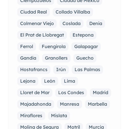
Ciempozuelos
Ciudad de México
Ciudad Real
Collado Villalba
Colmenar Viejo
Coslada
Denia
El Prat de Llobregat
Estepona
Ferrol
Fuengirola
Galapagar
Gandia
Granollers
Guecho
Hostafrancs
Irún
Las Palmas
Lejona
León
Lima
Lloret de Mar
Los Condes
Madrid
Majadahonda
Manresa
Marbella
Miraflores
Mislata
Molina de Segura
Motril
Murcia