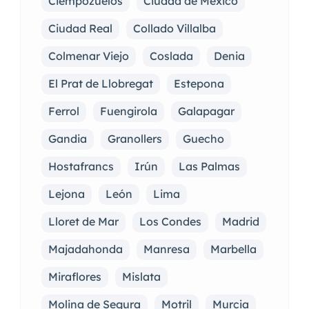
Ciempozuelos
Ciudad de México
Ciudad Real
Collado Villalba
Colmenar Viejo
Coslada
Denia
El Prat de Llobregat
Estepona
Ferrol
Fuengirola
Galapagar
Gandia
Granollers
Guecho
Hostafrancs
Irún
Las Palmas
Lejona
León
Lima
Lloret de Mar
Los Condes
Madrid
Majadahonda
Manresa
Marbella
Miraflores
Mislata
Molina de Segura
Motril
Murcia