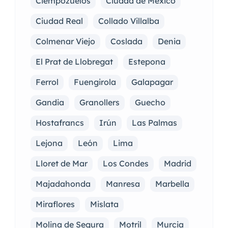
Ciempozuelos
Ciudad de México
Ciudad Real
Collado Villalba
Colmenar Viejo
Coslada
Denia
El Prat de Llobregat
Estepona
Ferrol
Fuengirola
Galapagar
Gandia
Granollers
Guecho
Hostafrancs
Irún
Las Palmas
Lejona
León
Lima
Lloret de Mar
Los Condes
Madrid
Majadahonda
Manresa
Marbella
Miraflores
Mislata
Molina de Segura
Motril
Murcia