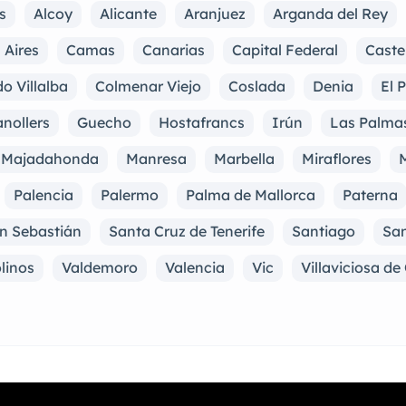
s
Alcoy
Alicante
Aranjuez
Arganda del Rey
 Aires
Camas
Canarias
Capital Federal
Caste
o Villalba
Colmenar Viejo
Coslada
Denia
El 
nollers
Guecho
Hostafrancs
Irún
Las Palma
Majadahonda
Manresa
Marbella
Miraflores
M
Palencia
Palermo
Palma de Mallorca
Paterna
n Sebastián
Santa Cruz de Tenerife
Santiago
San
linos
Valdemoro
Valencia
Vic
Villaviciosa d