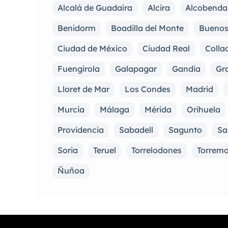
Alcalá de Guadaíra
Alcira
Alcobenda
Benidorm
Boadilla del Monte
Buenos
Ciudad de México
Ciudad Real
Collad
Fuengirola
Galapagar
Gandia
Gra
Lloret de Mar
Los Condes
Madrid
Murcia
Málaga
Mérida
Orihuela
Providencia
Sabadell
Sagunto
Sa
Soria
Teruel
Torrelodones
Torremo
Ñuñoa