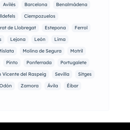
Avilés
Barcelona
Benalmádena
lldefels
Ciempozuelos
Prat de Llobregat
Estepona
Ferrol
s
Lejona
León
Lima
islata
Molina de Segura
Motril
Pinto
Ponferrada
Portugalete
 Vicente del Raspeig
Sevilla
Sitges
e Odón
Zamora
Ávila
Éibar